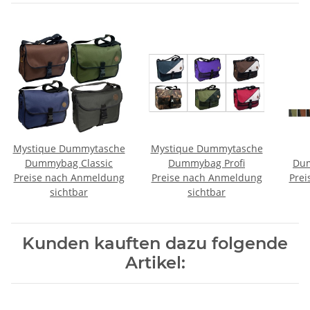
Mystique Dummytasche
Mystique Dummytasche
Dummybag Classic
Dummybag Profi
Dum
Preise nach Anmeldung
Preise nach Anmeldung
Prei
sichtbar
sichtbar
Kunden kauften dazu folgende
Artikel: