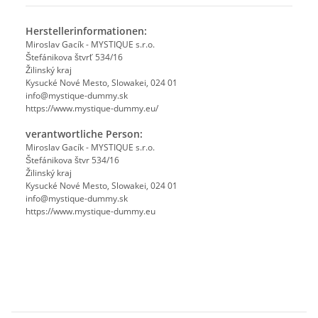
Herstellerinformationen:
Miroslav Gacík - MYSTIQUE s.r.o.
Štefánikova štvrť 534/16
Žilinský kraj
Kysucké Nové Mesto, Slowakei, 024 01
info@mystique-dummy.sk
https://www.mystique-dummy.eu/
verantwortliche Person:
Miroslav Gacík - MYSTIQUE s.r.o.
Štefánikova štvr 534/16
Žilinský kraj
Kysucké Nové Mesto, Slowakei, 024 01
info@mystique-dummy.sk
https://www.mystique-dummy.eu