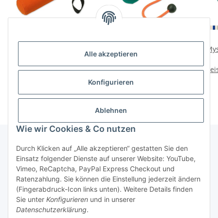
Mystique Dummy
Mystique Dummy Ball
Mys
Alle akzeptieren
Speedy 500g
150g
Preise nach Anmeldung
Preise nach Anmeldung
Prei
sichtbar
sichtbar
Konfigurieren
Ablehnen
Wie wir Cookies & Co nutzen
Durch Klicken auf „Alle akzeptieren“ gestatten Sie den
Einsatz folgender Dienste auf unserer Website: YouTube,
Informationen
Vimeo, ReCaptcha, PayPal Express Checkout und
Ratenzahlung. Sie können die Einstellung jederzeit ändern
Gesetzliche Informationen
(Fingerabdruck-Icon links unten). Weitere Details finden
Sie unter
Konfigurieren
und in unserer
Datenschutzerklärung
.
* Alle Preise zzgl. gesetzlicher USt.