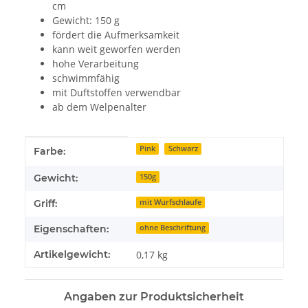
cm
Gewicht: 150 g
fördert die Aufmerksamkeit
kann weit geworfen werden
hohe Verarbeitung
schwimmfähig
mit Duftstoffen verwendbar
ab dem Welpenalter
Produkteigenschaft
Wert
Pink
Schwarz
Farbe:
Gewicht:
150g
Griff:
mit Wurfschlaufe
Eigenschaften:
ohne Beschriftung
Artikelgewicht:
0,17
kg
Angaben zur Produktsicherheit