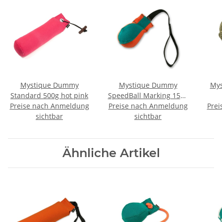
Mystique Dummy
Mystique Dummy
Mys
Standard 500g hot pink
SpeedBall Marking 150g
Preise nach Anmeldung
Preise nach Anmeldung
orange / grün
Prei
sichtbar
sichtbar
Ähnliche Artikel