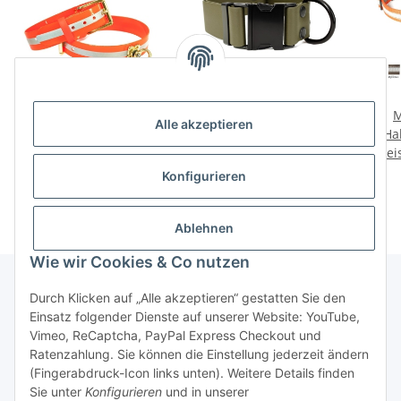
Mystique® Biothane
Mystique® Biothane
M
Alle akzeptieren
Schweisshalsband
Klick Halsband 38mm
Hal
25mm reflex orange gold
Preise nach Anmeldung
Preise nach Anmeldung
Prei
messing
sichtbar
sichtbar
Konfigurieren
Ablehnen
Wie wir Cookies & Co nutzen
Durch Klicken auf „Alle akzeptieren“ gestatten Sie den
Einsatz folgender Dienste auf unserer Website: YouTube,
Informationen
Vimeo, ReCaptcha, PayPal Express Checkout und
Ratenzahlung. Sie können die Einstellung jederzeit ändern
Gesetzliche Informationen
(Fingerabdruck-Icon links unten). Weitere Details finden
Sie unter
Konfigurieren
und in unserer