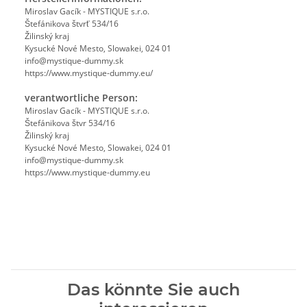
Miroslav Gacík - MYSTIQUE s.r.o.
Štefánikova štvrť 534/16
Žilinský kraj
Kysucké Nové Mesto, Slowakei, 024 01
info@mystique-dummy.sk
https://www.mystique-dummy.eu/
verantwortliche Person:
Miroslav Gacík - MYSTIQUE s.r.o.
Štefánikova štvr 534/16
Žilinský kraj
Kysucké Nové Mesto, Slowakei, 024 01
info@mystique-dummy.sk
https://www.mystique-dummy.eu
Das könnte Sie auch