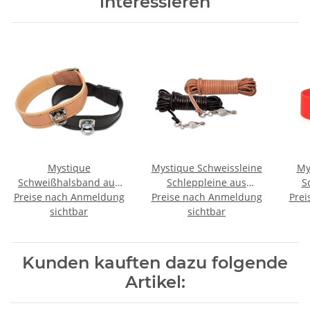
interessieren
Mystique
Mystique Schweissleine
My
Schweißhalsband aus
Schleppleine aus
S
Preise nach Anmeldung
Leder
Preise nach Anmeldung
rundem Leder
Prei
3
sichtbar
sichtbar
Kunden kauften dazu folgende
Artikel: