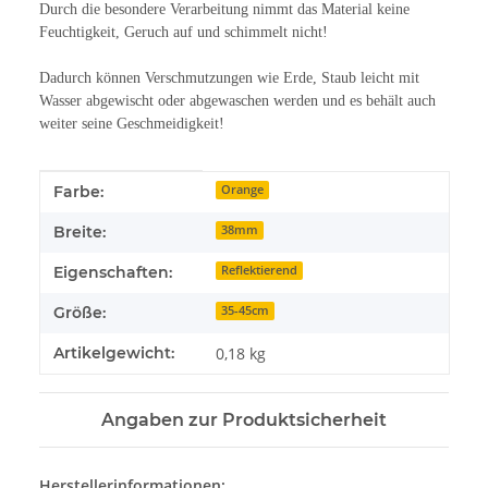
Durch die besondere Verarbeitung nimmt das Material keine
Feuchtigkeit, Geruch auf und schimmelt nicht!
Dadurch können Verschmutzungen wie Erde, Staub leicht mit
Wasser abgewischt oder abgewaschen werden und es behält auch
weiter seine Geschmeidigkeit!
Produkteigenschaft
Wert
Farbe:
Orange
Breite:
38mm
Eigenschaften:
Reflektierend
Größe:
35-45cm
Artikelgewicht:
0,18
kg
Angaben zur Produktsicherheit
Herstellerinformationen: