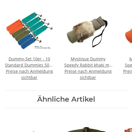
Dummy-Set 10er - 10
Mystique Dummy
M
Standard Dummies 500g
Speedy Rabbit khaki mit
Spe
Preise nach Anmeldung
farblich gemischt
Preise nach Anmeldung
Fell 500g
Prei
Dummyset
sichtbar
sichtbar
Ähnliche Artikel