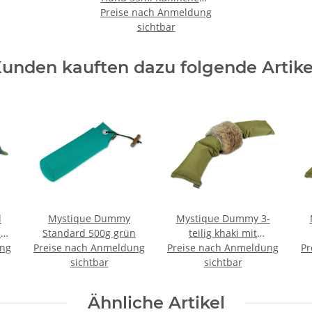
Preise nach Anmeldung
Rabbit
sichtbar
unden kauften dazu folgende Artike
l
Mystique Dummy
Mystique Dummy 3-
-
Standard 500g grün
teilig khaki mit
ung
Preise nach Anmeldung
Preise nach Anmeldung
Kaninchenfell 1,0 kg
Pr
sichtbar
sichtbar
Ähnliche Artikel