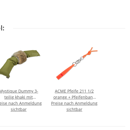
l:
Mystique Dummy 3-
ACME Pfeife 211 1/2
teilig khaki mit
orange + Pfeifenband
eise nach Anmeldung
Kaninchenfell 5,0kg
Preise nach Anmeldung
kostenlos
sichtbar
sichtbar