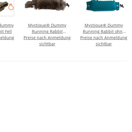
kdummy
Mystique® Dummy
Mystique® Dummy
t Fell
Running Rabbit
Running Rabbit ohne
meldung
Preise nach Anmeldung
Kaninchendummy mit
Preise nach Anmeldung
Fell 1000g
sichtbar
Fell
sichtbar