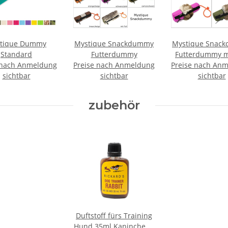
tique Dummy
Mystique Snackdummy
Mystique Snac
Standard
Futterdummy
Futterdummy mi
 nach Anmeldung
Preise nach Anmeldung
Preise nach An
sichtbar
sichtbar
sichtbar
zubehör
Duftstoff fürs Training
Hund 35ml Kaninchen -