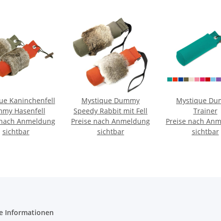
ue Kaninchenfell
Mystique Dummy
Mystique D
my Hasenfell
Speedy Rabbit mit Fell
Trainer
 nach Anmeldung
Preise nach Anmeldung
Preise nach An
sichtbar
sichtbar
sichtbar
e Informationen