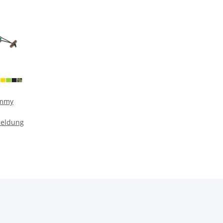
ummy
meldung