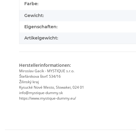
Produkteigenschaft
Wert
Farbe:
Gewicht:
Eigenschaften:
Artikelgewicht:
Herstellerinformationen:
Miroslav Gacík - MYSTIQUE s.r.o.
Štefánikova štvrť 534/16
Žilinský kraj
Kysucké Nové Mesto, Slowakei, 024 01
info@mystique-dummy.sk
https://www.mystique-dummy.eu/