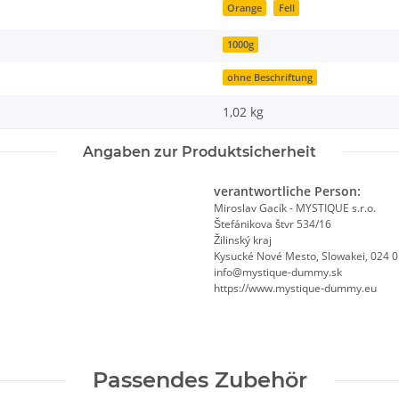
Orange
Fell
1000g
ohne Beschriftung
1,02
kg
Angaben zur Produktsicherheit
verantwortliche Person:
Miroslav Gacík - MYSTIQUE s.r.o.
Štefánikova štvr 534/16
Žilinský kraj
Kysucké Nové Mesto, Slowakei, 024 
info@mystique-dummy.sk
https://www.mystique-dummy.eu
Passendes Zubehör