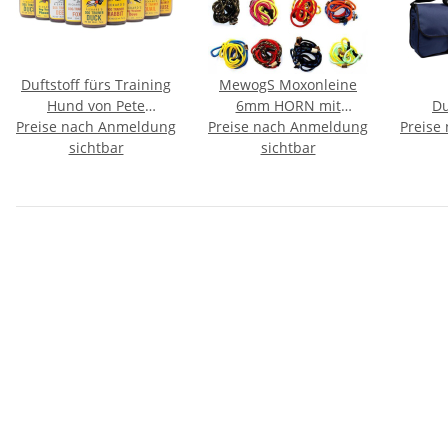
Duftstoff fürs Training
MewogS Moxonleine
Hund von Pete
6mm HORN mit
D
Preise nach Anmeldung
Rickard's
Preise nach Anmeldung
Zugbegrenzung
Preise
Dum
sichtbar
sichtbar