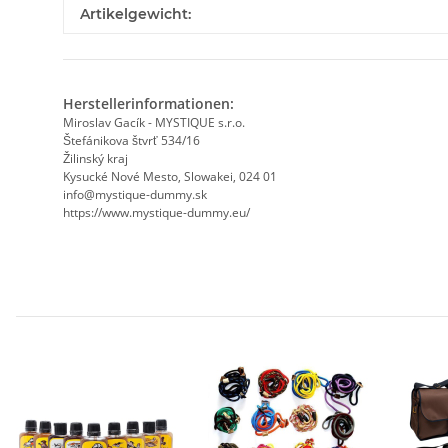
Artikelgewicht:
Herstellerinformationen:
Miroslav Gacík - MYSTIQUE s.r.o.
Štefánikova štvrť 534/16
Žilinský kraj
Kysucké Nové Mesto, Slowakei, 024 01
info@mystique-dummy.sk
https://www.mystique-dummy.eu/