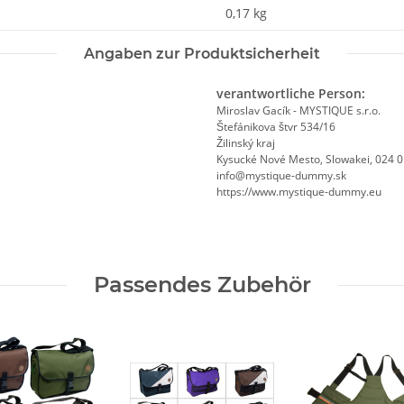
0,17
kg
Angaben zur Produktsicherheit
verantwortliche Person:
Miroslav Gacík - MYSTIQUE s.r.o.
Štefánikova štvr 534/16
Žilinský kraj
Kysucké Nové Mesto, Slowakei, 024 
info@mystique-dummy.sk
https://www.mystique-dummy.eu
Passendes Zubehör