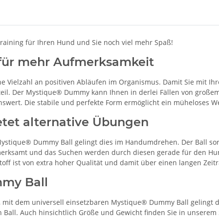
aining für Ihren Hund und Sie noch viel mehr Spaß!
 für mehr Aufmerksamkeit
eine Vielzahl an positiven Abläufen im Organismus. Damit Sie mi
teil. Der Mystique® Dummy kann Ihnen in derlei Fällen von großem
nswert. Die stabile und perfekte Form ermöglicht ein müheloses 
tet alternative Übungen
ystique® Dummy Ball gelingt dies im Handumdrehen. Der Ball sor
fmerksamt und das Suchen werden durch diesen gerade für den H
Stoff ist von extra hoher Qualität und damit über einen langen Zeit
mmy Ball
r, mit dem universell einsetzbaren Mystique® Dummy Ball gelingt
Ball. Auch hinsichtlich Größe und Gewicht finden Sie in unserem S