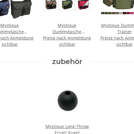
Mystique
Mystique
Mystique Dumm
ummytasche
Dummytasche
Trainer
 nach Anmeldung
mybag Classic
Preise nach Anmeldung
Dummybag Profi
Preise nach An
sichtbar
sichtbar
sichtbar
zubehör
Mystique Long-Throw
Ersatz Kugel