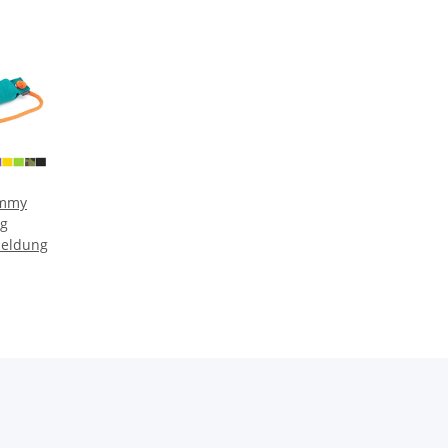
ummy
0g
meldung