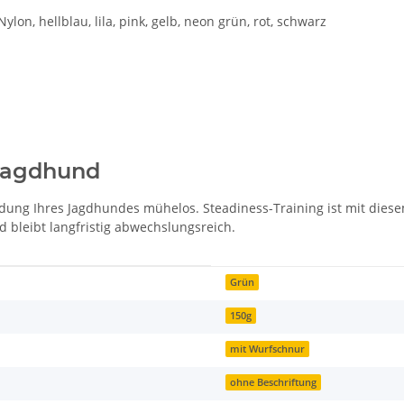
ylon, hellblau, lila, pink, gelb, neon grün, rot, schwarz
 Jagdhund
dung Ihres Jagdhundes mühelos. Steadiness-Training ist mit dies
leibt langfristig abwechslungsreich.
Grün
150g
mit Wurfschnur
ohne Beschriftung