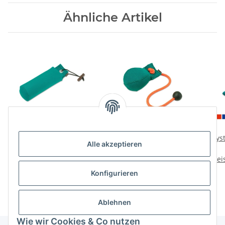
Ähnliche Artikel
Mystique Dummy
Mystique Dummy Ball
Myst
Alle akzeptieren
Trainer
150g
Preise nach Anmeldung
Preise nach Anmeldung
Prei
sichtbar
sichtbar
Konfigurieren
Ablehnen
Wie wir Cookies & Co nutzen