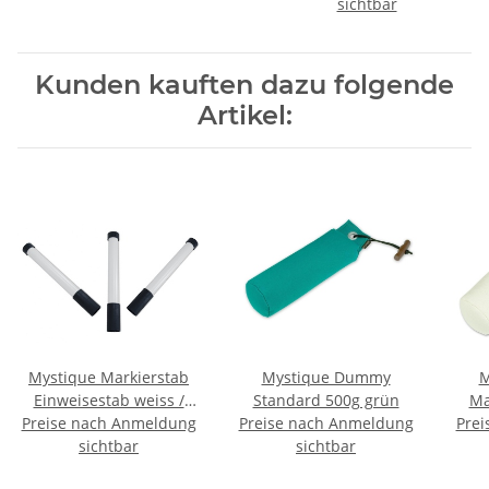
sichtbar
Kunden kauften dazu folgende
Artikel:
Mystique Markierstab
Mystique Dummy
M
Einweisestab weiss /
Standard 500g grün
Ma
Preise nach Anmeldung
schwarz im Set 3 Stück
Preise nach Anmeldung
Prei
sichtbar
sichtbar