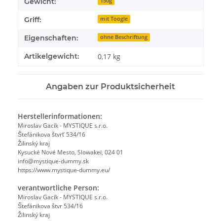
Gewicht:
150g
Griff:
mit Toogle
Eigenschaften:
ohne Beschriftung
Artikelgewicht:
0,17
kg
Angaben zur Produktsicherheit
Herstellerinformationen:
Miroslav Gacík - MYSTIQUE s.r.o.
Štefánikova štvrť 534/16
Žilinský kraj
Kysucké Nové Mesto, Slowakei, 024 01
info@mystique-dummy.sk
https://www.mystique-dummy.eu/
verantwortliche Person:
Miroslav Gacík - MYSTIQUE s.r.o.
Štefánikova štvr 534/16
Žilinský kraj