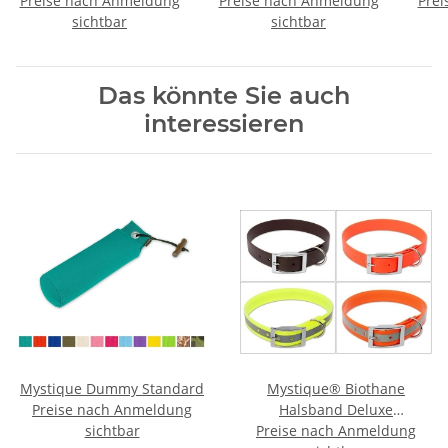
Preise nach Anmeldung
Preise nach Anmeldung
Prei
sichtbar
sichtbar
Das könnte Sie auch
interessieren
Mystique Dummy Standard
Mystique® Biothane
Preise nach Anmeldung
Halsband Deluxe
sichtbar
Preise nach Anmeldung
Hundehalsband