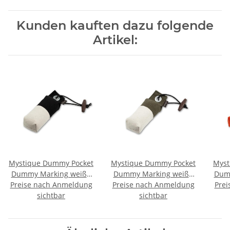
Kunden kauften dazu folgende
Artikel:
Mystique Dummy Pocket
Mystique Dummy Pocket
Myst
Dummy Marking weiß /
Dummy Marking weiß /
Dum
Preise nach Anmeldung
schwarz 85g
Preise nach Anmeldung
khaki 85g
Prei
sichtbar
sichtbar