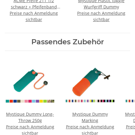
ACME Pfeife 211 1/2
Mystique Plastic toggle
schwarz + Pfeifenband
Wurfgriff Dummy
Preise nach Anmeldung
kostenlos
Preise nach Anmeldung
sichtbar
sichtbar
Passendes Zubehör
Mystique Dummy Long-
Mystique Dummy
Myst
Throw 250g
Marking
Preise nach Anmeldung
Preise nach Anmeldung
Prei
sichtbar
sichtbar