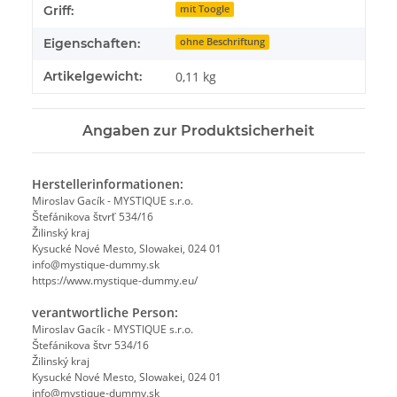
Griff:
mit Toogle
Eigenschaften:
ohne Beschriftung
Artikelgewicht:
0,11
kg
Angaben zur Produktsicherheit
Herstellerinformationen:
Miroslav Gacík - MYSTIQUE s.r.o.
Štefánikova štvrť 534/16
Žilinský kraj
Kysucké Nové Mesto, Slowakei, 024 01
info@mystique-dummy.sk
https://www.mystique-dummy.eu/
verantwortliche Person:
Miroslav Gacík - MYSTIQUE s.r.o.
Štefánikova štvr 534/16
Žilinský kraj
Kysucké Nové Mesto, Slowakei, 024 01
info@mystique-dummy.sk