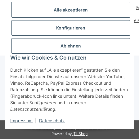
Mystique Kaninchenfell
Mystique Dummy
M
Alle akzeptieren
Dummy Hasenfell
Speedy Rabbit mit Fell
Preise nach Anmeldung
Preise nach Anmeldung
Prei
sichtbar
sichtbar
Konfigurieren
Ablehnen
Wie wir Cookies & Co nutzen
Durch Klicken auf „Alle akzeptieren“ gestatten Sie den
Einsatz folgender Dienste auf unserer Website: YouTube,
Informationen
Vimeo, ReCaptcha, PayPal Express Checkout und
Ratenzahlung. Sie können die Einstellung jederzeit ändern
Gesetzliche Informationen
(Fingerabdruck-Icon links unten). Weitere Details finden
Sie unter
Konfigurieren
und in unserer
Datenschutzerklärung
.
* Alle Preise zzgl. gesetzlicher USt.
Impressum
|
Datenschutz
© Mario's Dogshop B2B by Hickethier GmbH
Powered by
JTL-Shop