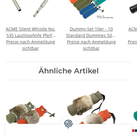
ACME Silent Whistle No.
Dummy-Set 10er - 10
ACM
535 Lautlospfeife Pfeife
Standard Dummies 500g
Preise nach Anmeldung
Lautlose Hundepfeife
Preise nach Anmeldung
farblich gemischt
Prei
sichtbar
Dummyset
sichtbar
Ähnliche Artikel