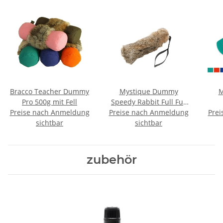
Bracco Teacher Dummy
Mystique Dummy
M
Pro 500g mit Fell
Speedy Rabbit Full Fur
Preise nach Anmeldung
Preise nach Anmeldung
mit Fell 250g
Prei
sichtbar
sichtbar
zubehör