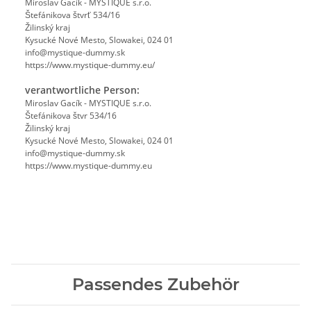
Miroslav Gacík - MYSTIQUE s.r.o.
Štefánikova štvrť 534/16
Žilinský kraj
Kysucké Nové Mesto, Slowakei, 024 01
info@mystique-dummy.sk
https://www.mystique-dummy.eu/
verantwortliche Person:
Miroslav Gacík - MYSTIQUE s.r.o.
Štefánikova štvr 534/16
Žilinský kraj
Kysucké Nové Mesto, Slowakei, 024 01
info@mystique-dummy.sk
https://www.mystique-dummy.eu
Passendes Zubehör